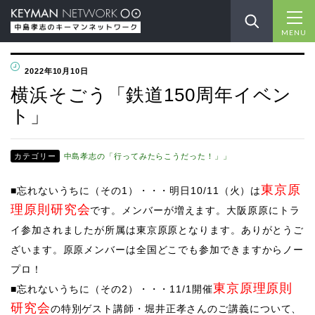
MENU
2022年10月10日
横浜そごう「鉄道150周年イベン
ト」
カテゴリー
中島孝志の「行ってみたらこうだった！」」
東京原
■忘れないうちに（その1）・・・明日10/11（火）は
理原則研究会
です。メンバーが増えます。大阪原原にトラ
イ参加されましたが所属は東京原原となります。ありがとうご
ざいます。原原メンバーは全国どこでも参加できますからノー
プロ！
東京原理原則
​■忘れないうちに（その2）・・・11/1開催
研究会
の特別ゲスト講師・堀井正孝さんのご講義について、