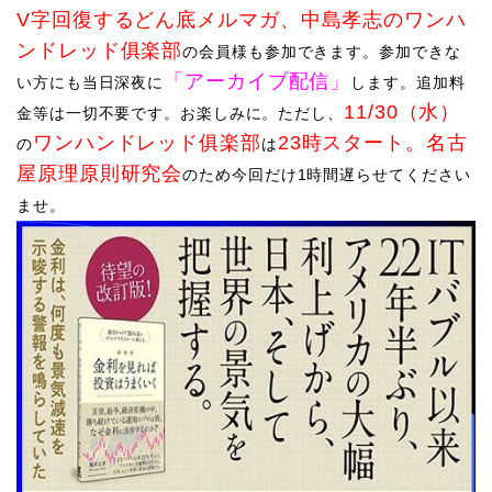
V字回復するどん底メルマガ、
中島孝志のワンハ
ンドレッド俱楽部
の会員様も参加できます。
参加できな
「アーカイブ配信」
い方にも当日深夜に
します。追加料
11/30（水）
金等は一切不要です。お楽しみに。ただし、
ワンハンドレッド俱楽部
23時スタート。名古
の
は
屋原理原則研究会
のため今回だけ1時間遅らせてください
ませ。