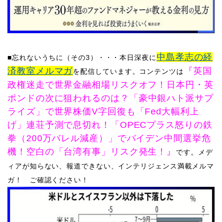
中島孝志の経
■忘れないうちに（その3）・・・
本日深夜に
済教室メルマガ
『英国
を配信しています。
コンテンツは
政権迷走で世界金融相場リスクオフ！日本円・英
ポンドの次に狙われるのは？
「豪中銀ハト派サプ
ライズ」で世界株価V字回復も「Fed大幅利上
げ」連荘予測で息切れ！「OPECプラス怒りの鉄
拳（200万バレル減産）」でバイデン中間選挙危
機！空白の「台湾有事」リスク発生！』
です。
メデ
ィアが知らない、報道できない、インテリジェンス満載メルマ
ガ！ ご確認ください！