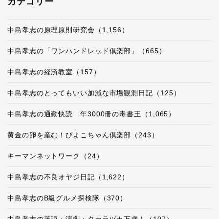
カテゴリー
中島孝志の原理原則研究会（1,156）
中島孝志の「ワンハンドレッド倶楽部」（665）
中島孝志の経済教室（157）
中島孝志のとってもいい加減な市場観測日記（125）
中島孝志の通勤快読 年3000冊の毒書王（1,065）
黄金の卵を産む！ぴよこちゃん倶楽部（243）
キーマンネットワーク（24）
中島孝志の不良オヤジ日記（1,622）
中島孝志のB級グルメ探検隊（370）
中島孝志の落語・演劇・タカラヅカ万歳！（107）