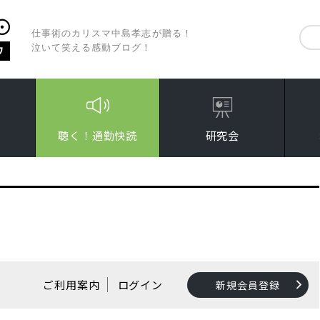
仕事術のカリスマ中島孝志が贈る！
泣いて笑える感動ブログ！
聴く！通勤快読
研究会
ご利用案内
ログイン
新規会員登録