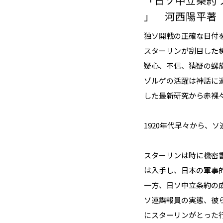
「日ソ中立条約
」 河西陽平著 1
独ソ開戦の正確な日付
スターリンが刮目した
疑心、不信、猜疑の螺
ゾルゲの活躍は神話に
した最新研究から赤裸々
1920年代早々から、
スターリンは時に機密
は入手し、日本の軍事
一方、日ソ中立条約の
ソ連諜報員の実態、彼
にスターリンがとった