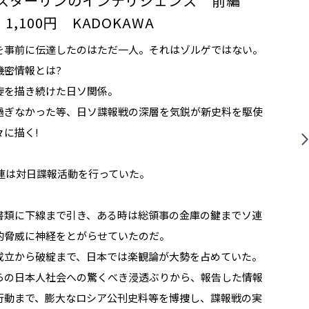
 スターリンのインテリジェンス 前編
,100円 KADOKAWA
を事前に伝達したのはただ一人。それはゾルゲではない。
機密情報とは?
旋を描き続けた日ソ関係。
過ぎなかった等、日ソ諜報戦の深層を気鋭が新史料を駆使
に描く!
ソ連は対日諜報活動を行っていた。
書類に下線まで引き、ある時は総領事の金庫の鍵までソ連
的脅威に神経をとがらせていたのだ。
成立から破綻まで、日本では楽観論が大勢を占めていた。
らの日本人社会への驚くべき浸透ぶりから、報告した情報
行動まで、膨大なロシア公刊史料等を博捜し、諜報戦の実