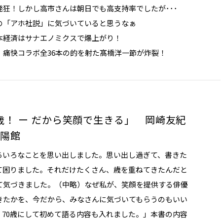
狂！しかし高市さんは朝日でも高支持率でしたが･･･
の「アホ社説」に気づいていると思うなぁ
本経済はサナエノミクスで爆上がり！
」痛快コラボ全36本の的を射た髙橋洋一節が炸裂！
歳！ ー だから笑顔で生きる」 岡崎友紀
興陽館
ろいろなことを思い出しました。思い出し過ぎて、書きた
て困りました。それだけたくさん、歳を重ねてきたんだと
て気づきました。（中略）なぜ私が、笑顔を提供する俳優
きたかを、今だから、みなさんに気づいてもらうのもいい
、70歳にして初めて語る内容も入れました。」本書の内容