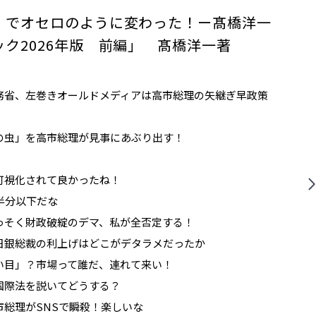
」でオセロのように変わった！ー髙橋洋一
ック2026年版 前編」 髙橋洋一著
ク
務省、左巻きオールドメディアは高市総理の矢継ぎ早政策
の虫」を高市総理が見事にあぶり出す！
可視化されて良かったね！
半分以下だな
っそく財政破綻のデマ、私が全否定する！
日銀総裁の利上げはどこがデタラメだったか
い目」？市場って誰だ、連れて来い！
国際法を説いてどうする？
市総理がSNSで瞬殺！楽しいな