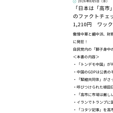
2026年8月5日（水）
「日本は「高市
のファクトチェ
1,210円 ワッ
傲慢中華と媚中派、財
に発狂！
自民党内の「獅子身中
＜本書の内容＞
・「トンデモ中国」が
・中国のGDPは公表の
・「緊縮共同体」がさ
・呼びつけられた植田
・「高市に市場は厳し
・イランでトランプに
・「コタツ記事」を高