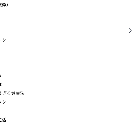
抜粋）
ーク
う
群
単すぎる健康法
ック
生活