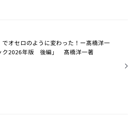
」でオセロのように変わった！ー髙橋洋一
ック2026年版 後編」 髙橋洋一著
ク