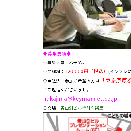
◆募集要項◆
◇募集人員：若干名。
120.000円（税込）
◇受講料：
(インフレ
「東京原原
​◇
申込法：参加ご希望の方は
にご返信くださいませ。
nakajima@keymannet.co.jp
​◇
会場：
青山SIビル特別会議室