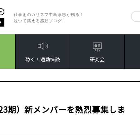
仕事術のカリスマ中島孝志が贈る！
泣いて笑える感動ブログ！
聴く！通勤快読
研究会
23期）新メンバーを熱烈募集しま