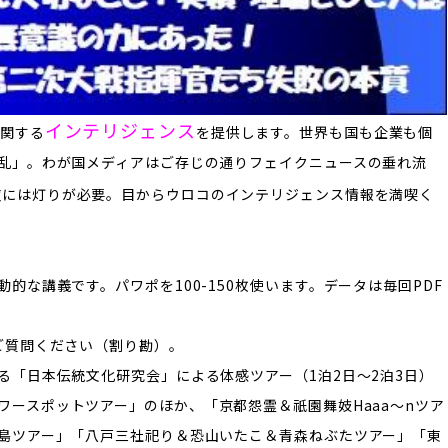
インテリジェンス
に関する
を提供します。
世界も国も企業も個
乱」。わが国メディアはご存じの通りフェイクニュースの垂れ流
夜には灯りが必要。目からウロコのインテリジェンス情報を満喫く
的な講義です。パワポを100-150枚使います。データは毎回PDF
ご質問ください（割り勘）。
る「日本伝統文化研究会」による体感ツアー（1泊2日～2泊3日）
ワースポットツアー」のほか、「京都怨霊＆祇園舞妓Haaa～nツア
島ツアー」「八戸三社祀り＆恐山いたこ＆青森ねぶたツアー」「東