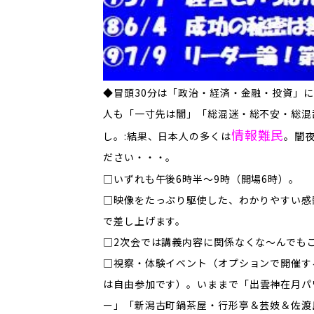
◆冒頭30分は「政治・経済・金融・投資」
人も「一寸先は闇」「総混迷・総不安・総混
情報難民
し。:結果、日本人の多くは
。闇
ださい・・・。
​□いずれも午後6時半～9時（開場6時）。
□映像をたっぷり駆使した、わかりやすい感動
で差し上げます。
□2次会では講義内容に関係なくな～んでも
□視察・体験イベント（オプションで開催す
は自由参加です）。
いままで「出雲神在月パ
ー」「新潟古町鍋茶屋・行形亭＆芸妓＆佐渡