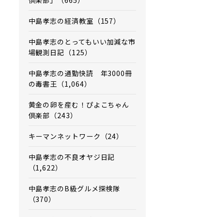
倶楽部」（665）
中島孝志の経済教室（157）
中島孝志のとってもいい加減な市
場観測日記（125）
中島孝志の通勤快読 年3000冊
の毒書王（1,064）
黄金の卵を産む！ぴよこちゃん
倶楽部（243）
キーマンネットワーク（24）
中島孝志の不良オヤジ日記
（1,622）
中島孝志のB級グルメ探検隊
（370）