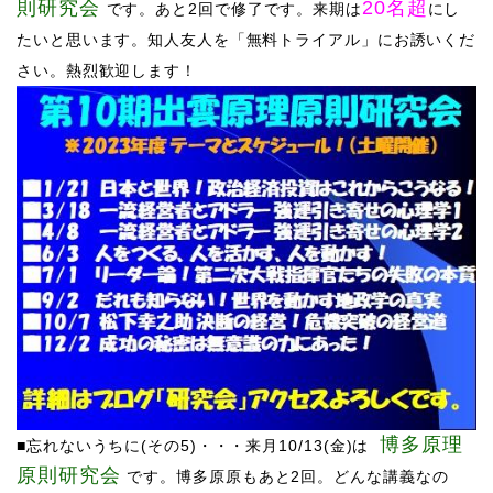
則研究会
20名超
です。
あと2回で修了です。来期は
にし
たいと思います。知人友人を「無料トライアル」にお誘いくだ
さい。熱烈歓迎します
！
博多原理
■忘れないうちに(その5)・・・来月10
/13(金)は
原則研究会
です。
博多原原も
あと2回。どんな講義なの