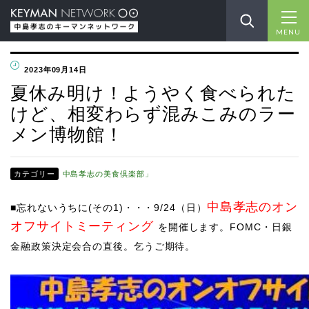
MENU
2023年09月14日
夏休み明け！ようやく食べられた
けど、相変わらず混みこみのラー
メン博物館！
カテゴリー
中島孝志の美食倶楽部」
中島孝志のオン
■忘れないうちに(その1)・・・9
/24（日）
オフサイトミーティング
を開催します。
FOMC・日銀
金融政策決定会合
の直後。乞うご期待
。