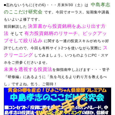
中島孝志
■忘れないうちに(その6)・・・月末
9
/30
（土）は
の
​ここだけ研究会
です。今回でオーラス。短期集中講義
もいよいよ修了です。
決算書から投資銘柄をあぶり出す方
前回解説した
法
有力投資銘柄のリサーチ、ピックアッ
そして
プそして絞り込み
に関する一連の投資スキルがめちゃ好
ス
評でしたので、今回も有料サイト2つを使いながら実際に
クリーニング
してみましょう。
いつものようにPC・スマ
ホをご持参くださいませ。
未来を透視する投資法
を御指南申し上げます・・・管子
『研修編』にあるように「魚を与えるより釣り方を教えるべ
し」ですよね。乞う、ご期待！