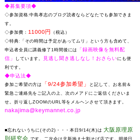
◆募集要項◆
◇参加資格:中島孝志のブログ読者ならどなたでも参加できま
す。
11000円
◇参加費：
（税込）
​◇特典:「その時間は予定があってムリ」という方も含めて、
「録画映像を無料配
申込者全員に講義修了1時間後には
信」
見逃し聞き逃しなし！おさらい
しています。
にも便
利です。
◆申込法◆
「9/24参加希望」
参加ご希望の方は
と記して、お名前＆
緊急ご連絡先をご記入の上、次のメアドにご返信くださいま
せ。折り返しZOOMのURL等をメルヘンさせて頂きます。
nakajima@keymannet.co.jp
大阪原理原
■忘れないうちに(その2)・・・
本日
9/14(
木)は
則研究会
です。二次会は北新地ま十割そば店です。明後日