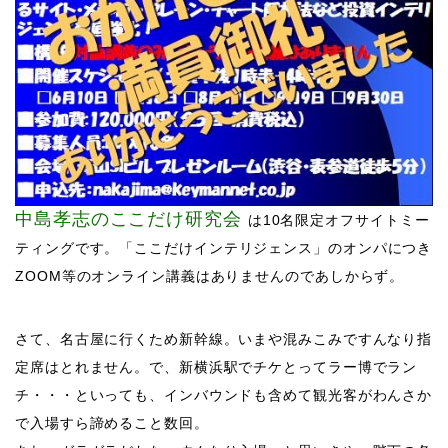
中島孝志の
ここ
だけ研究会
は10名限定オフサイトミー
ティングです。
「ここだけインテリジェンス」のオンパにつき
ZOOM等のオンライン講義はありませんのであしからず。
​さて、名古屋に行くため新幹線。いまや混みこみですんなり指
定席はとれません。で、新横浜駅でチケとってラー博でラン
チ・・・といっても、インバウンドも含めて観光客がわんさか
で入場すら諦めること数回。