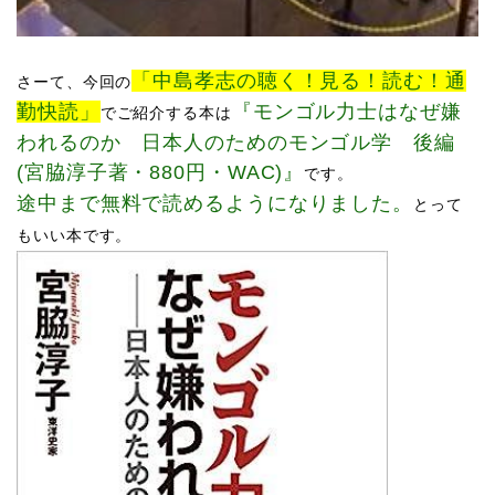
「中島孝志の聴く！見る！読む！通
さーて、​
今回の
勤快読」
『
モンゴル力士はなぜ嫌
でご紹介する本は
われるのか 日本人のためのモンゴル学 後編
(宮脇淳子著・880円・WAC)
』
です。
途中まで無料で読めるようになりました。
とって
もいい本です。