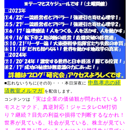
中島孝志の経
■忘れないうちに(その3)・・・
本日深夜に
済教室メルマガ
を配信します。
『実は企業の価値観が問われている！
コンテンツは
モスとマクド、真逆対応！ジャニタレCM打切
り？継続？目先の利益や損得で判断するなかれ！
世界が見ている、社会が見ている、株主が見てい