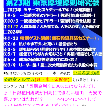
中島孝志の経
■忘
れないうちに(その2)・・・
本日
深夜に
済教室メルマガ
(月・水・金配信)
をお届けします。
『長期金利？1.00%にはならんでし
コンテンツは
ょ！日銀植田総裁が円高にできない理由！円安で
喜ぶヤツはだれだ？・・・○○に○○に○○そして
○○！円高になどできるはずかない！』
です。