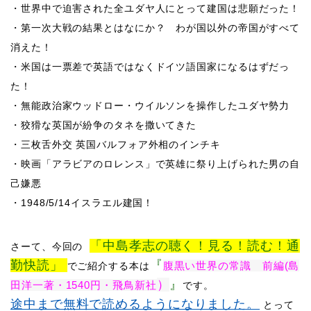
・世界中で迫害された全ユダヤ人にとって建国は悲願だった！
・第一次大戦の結果とはなにか？ わが国以外の帝国がすべて
消えた！
・米国は一票差で英語ではなくドイツ語国家になるはずだっ
た！
・無能政治家ウッドロー・ウイルソンを操作したユダヤ勢力
・狡猾な英国が紛争のタネを撒いてきた
・三枚舌外交 英国バルフォア外相のインチキ
・映画「アラビアのロレンス」で英雄に祭り上げられた男の自
己嫌悪
・
1948/5/14
イスラエル建国！
「中島孝志の聴く！見る！読む！通
さーて、​
今回の
勤快読」
『
腹黒い世界の常識 前編(島
でご紹介する本は
）
』
田洋一著・1540円・飛鳥新社
です。
途中まで無料で読めるようになりました。
​
とって