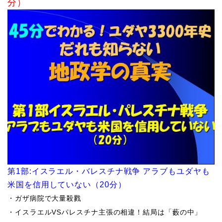
分）
第
1
部
:
イスラエル・バレスチナ戦争 アラブもユダヤも
米国を信用していない（
20
分）
・ガザ病院で大量殺戮
・イスラエル
VS
パレスチナ主張の相違！結局は「藪の中」