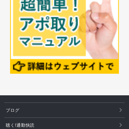
ブログ
聴く!通勤快読