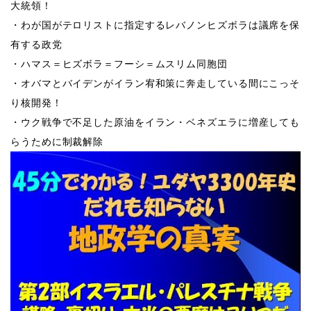
大統領！
・わが国がテロリストに指定するレバノンヒズボラは議席を保
有する政党
・ハマス＝ヒズボラ＝フーシ＝ムスリム同胞団
・オバマとバイデンがイラン宥和策に奔走している間にこっそ
り核開発！
・ウク戦争で不足した原油をイラン・ベネズエラに増産しても
らうために制裁解除