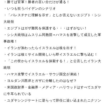
・勝てば官軍！勝者の言い分だけが通る！
・いつも狂うバイデンのシナリオ
・「パレスチナに理解を示す」としか言えないエジプト・シシ
大統領
・エジプトはガザ難民を保護する・・・はずがない！
・シシ大統領はムスリム同胞団＝ハマスを攻撃して成立した軍
事政権！
・イランが加わったらイスラエルは核を出す！
・イランは核ミサイル開発しいら即イスラエルに撃ち込む！
・「この世からイスラエルを抹殺する！」と公言したイラン大
統領
・ハマス攻撃でイスラエル・サウジ国交が凍結！
・ヨルダン川西岸とガザに分離したのはなぜ？
・米国政財界・金融界・メディア・ハリウッドはすべてユダヤ
に牛耳られている
・ユダヤシンジケートに逆らって辞任に追い込まれたニクソン