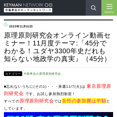
MENU
2023年11月02日
原理原則研究会オンライン動画セ
ミナー！11月度テーマ:「45分で
わかる！ユダヤ3300年史だれも
知らない地政学の真実』（45分）
カテゴリー
中島孝志の原理原則研究会」
東京原理原
■忘
れないうちに(その1)・・・来週11
/7(火)は
則研究会
です。お試し参加
熱烈歓迎
！
原理原則研究会
女性の参加費は半額
すべての
では
と
しています。