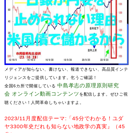
メディアが知らない、書けない、報道できない、高品質インテ
リジェンスをご提供しています。乞うご確認！​
中島孝志の原理原則研究
全国6カ所で開催している
会
オン
ライ
ン動画コンテンツ
を配信します。
ぜひご
視
聴ください！人間革命しちゃいますよ。
​​​​​2023/11月度配信テーマ:「45分でわかる！ユダ
ヤ3300年史だれも知らない地政学の真実』（45