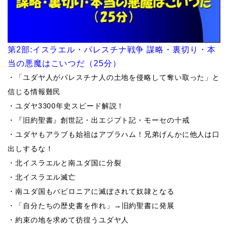
第
2
部
:
イスラエル・パレスチナ戦争 謀略・裏切り・本
当の悪魔はこいつだ（
25
分）
・「ユダヤ人がパレスチナ人の土地を侵略して奪い取った」と
信じる情報難民
・ユダヤ
3300
年史スピード解説！
・『旧約聖書』創世記・出エジプト記・モーセの十戒
・ユダヤもアラブも始祖はアブラハム！兄弟げんかに他人は口
出しするな！
・北イスラエルと南ユダ国に分裂
・北イスラエル滅亡
・南ユダ国もバビロニアに滅ぼされて奴隷となる
・「自分たちの歴史書を作れ」
→
旧約聖書に発展
・約束の地を求めて彷徨うユダヤ人