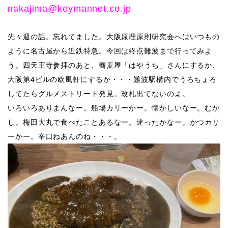
nakajima@keymannet.co.jp
先々週の話。忘れてました。大阪原理原則研究会へはいつもの
ように名古屋から近鉄特急。今回は終点難波まで行ってみよ
う。四天王寺参拝のあと、蕎麦屋「はやうち」さんにするか、
大阪第4ビルの欧風軒にするか・・・難波駅構内でうろちょろ
してたらグルメストリート発見。改札出てないのよ。
​いろいろありまんなー。船場カリーかー。懐かしいなー。むか
し。梅田大丸で食べたことあるなー。違ったかなー。かつカリ
ーかー。辛口ねあんのね・・・。