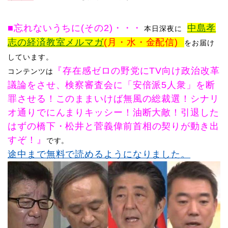
■忘れないうちに(その2)
・・・
中島孝
本日
深夜に
志の経済教室メルマガ
(月・水・金配信)
をお届け
しています。
『存在感ゼロの
野党にTV向け政治改革
コンテンツは
議論をさせ、検察審査会に「安倍派5人衆」を断
罪させる！このままいけば無風の総裁選！
シナリ
オ通りでにんまりキッシー！油断大敵！引退した
はずの
橋下・松井と菅義偉前首相の契りが動き出
すぞ
！
』
です。
途中まで無料で読めるようになりました。