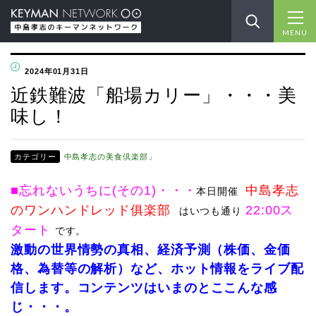
MENU
2024年01月31日
近鉄難波「船場カリー」・・・美
味し！
カテゴリー
中島孝志の美食倶楽部」
■忘れないうちに(その1)
・・・
中島孝志
本日開催
のワンハンドレッド俱楽部
22:00ス
はいつも通り
タート
です
。
激動の世界情勢の真相、経済予測（株価、金価
格、為替等の解析）など、ホット情報をライブ配
信します。コン
テンツはいまのとここんな感
じ・・・。