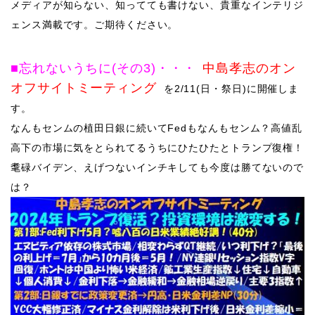
メディアが知らない、知ってても書けない、貴重なインテリジ
ェンス満載です。ご期待ください。
■忘れないうちに
(その3)
・・・
中島孝志のオン
オフサイトミーティング
を2/11(日・祭日)に開催しま
す。
なんもセンムの植田日銀に続いてFedもなんもセンム？高値乱
高下の市場に気をとられてるうちにひたひたとトランプ復権！
耄碌バイデン、えげつないインチキしても今度は勝てないので
は？