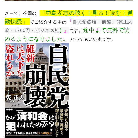
「中島孝志の聴く！見る！読む！通
さーて、​
今回の
勤快読」
『
自民党崩壊 前編」(乾正人
でご紹介する本は
)
』
途中まで無料で読
著・1760円・ビジネス社
です。
めるようになりました。
​
とってもいい本です。