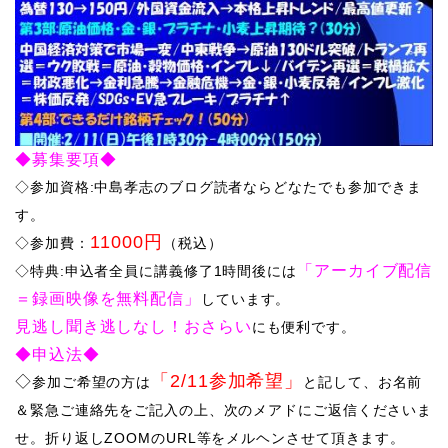
◆募集要項◆
◇参加資格:中島孝志のブログ読者ならどなたでも参加できま
す。
11000円
◇参加費：
（税込）
「アーカイブ配信
​◇特典:申込者全員に講義修了1時間後には
＝録画映像を無料配信」
しています。
見逃し聞き逃しなし！おさらい
にも便利です。
◆申込法◆
「2/11参加希望」
◇​
参加ご希望の方は
と記して、お名前
＆緊急ご連絡先をご記入の上、次のメアドにご返信くださいま
せ。折り返しZOOMのURL等をメルヘンさせて頂きます。