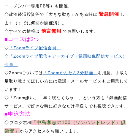
ー・メンバー専用FB等）も開催。
緊急開催
​◇政治経済投資等で「大きな動き」がある時は
し
ます（すでに何回か開催済）。
他言無用
​◇すべての情報は
でお願いします。
■コースは2つ
◇
「Zoomライブ配信会員」
◇
「Zoomライブ配信＋アーカイブ（録画映像配信サービス）
会員」
◇Zoomについては
「Zoomかんたん3分動画」
を用意。手取り
足取り教えてほしい方には電話・メールサービスもご用意して
います！
​◇「Zoom嫌い」「早く寝なくちゃ！」という方も「録画配信
サービス」で好きな時に好きなだけ早送りでも視聴できます。
■申込方法
​◇
「中島孝志の100（ワンハンドレッド）倶
ブログ右欄
楽部」
からアクセスをお願いします。