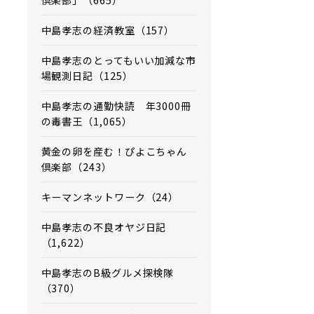
倶楽部」（665）
中島孝志の経済教室（157）
中島孝志のとってもいい加減な市
場観測日記（125）
中島孝志の通勤快読 年3000冊
の毒書王（1,065）
黄金の卵を産む！ぴよこちゃん
倶楽部（243）
キーマンネットワーク（24）
中島孝志の不良オヤジ日記
（1,622）
中島孝志のB級グルメ探検隊
（370）