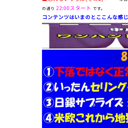
22:00スタート
の通り
です。
コン
テンツはいまのとここんな感