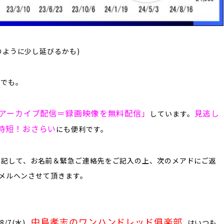
のように少し延びるかも)
たでも。
アーカイブ配信＝録画映像を無料配信」
見逃し
しています。
で時短！おさらい
にも便利です。
と記して、お名前＆緊急ご連絡先をご記入の上、次のメアドにご返
をメルヘンさせて頂きます。
中島孝志のワンハンドレッド俱楽部
8/7(水)
はいつも