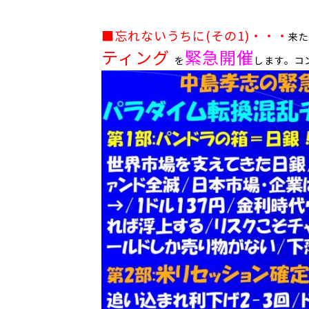
■忘れないうちに(その1)
・・・
来た
ティング
緊急開催
を
します。
​