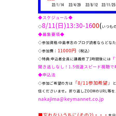
◆スケジュール◆
8/11(日)13:30-16
00
(
◇
いつも
◆募集要項◆
◇参加資格:中島孝志のブログ読者ならどな
11000円
◇参加費：
（税込）
「
​◇特典:申込者全員に講義修了1時間後には
聞き逃しなし！1.5倍速スピード視聴
◆申込法
「8/11参加希望」
◇​
参加ご希望の方は
信くださいませ。折り返しZOOMのURL等
​​​nakajima@keymannet.co.jp
■忘れないうちに(その2)
・・・
本日