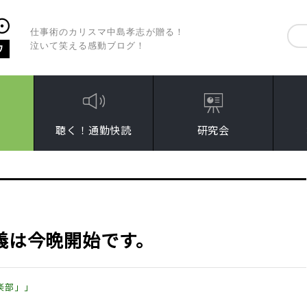
仕事術のカリスマ中島孝志が贈る！
泣いて笑える感動ブログ！
聴く！通勤快読
研究会
義は今晩開始です。
楽部」」