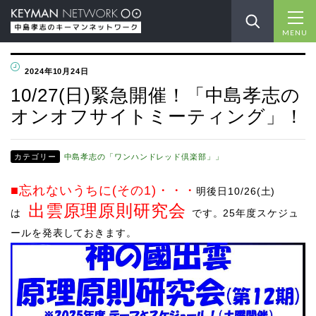
MENU
2024年10月24日
10/27(日)緊急開催！「中島孝志の
オンオフサイトミーティング」！
カテゴリー
中島孝志の「ワンハンドレッド倶楽部」」
■忘れないうちに(その1)
・・・
明後日10/26(土)
出雲原理原則研究会
は
です。25年度スケジュ
ールを発表しておきます。