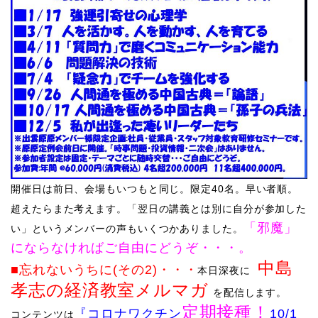
開催日は前日、会場もいつもと同じ。限定40名。早い者順。
超えたらまた考えます。「翌日の講義とは別に自分が参加した
「邪魔」
い」というメンバーの声もいくつかありました。
にならなければご自由にどうぞ・・・。
中島
■忘れないうちに(その2)
・・・
本日
深夜に
孝志の経済教室メルマガ
を配信します
。
定期接種！
『コロナワクチン
10/1
コンテンツは