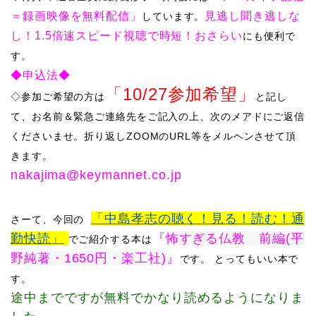
＝録画映像を無料配信」
見逃し聞き逃しな
しています。
し！1.5倍速スピード視聴で時短！おさらい
にも便利で
す。
◆申込法◆
「10/27参加希望」
◇​
参加ご希望の方は
と記し
て、お名前＆緊急ご連絡先をご記入の上、次のメアドにご返信
くださいませ。折り返しZOOMのURL等をメルヘンさせて頂
きます。
​​​nakajima@keymannet.co.jp
「中島孝志の聴く！見る！読む！通
さーて、​
今回の
勤快読」
『
怖すぎる仏教 前編(平
でご紹介する本は
野純著・1650円・楽工社
)
』
​
です。
とってもいい本で
す。
途中までですが無料でかなり読めるようになりま