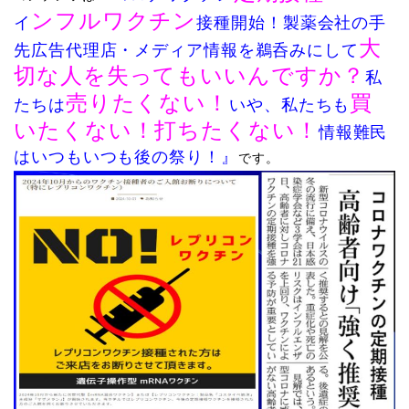
ンフルワクチン
イ
接種開始！
製薬会社の手
大
先広告代理店・メディア情報を鵜呑みにして
切な人を失ってもいいんですか？
私
売りたくない！
買
たちは
いや、私たちも
いたくない！打ちたくない！
情報難民
はいつもいつも後の祭り！
』
です。