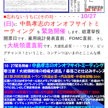
10/27
■忘れないうちに(その3)
・・・
・・・
(日)
中島孝志のオンオフサイトミ
に
ーティング
緊急開催
総選挙投
を
します。
開票日
雇用統計発表直前、FOMC直前、
です。
そし
大統領選直前
て
です。大波乱必至・・・つまり、ビッ
グチャンス！ということ。
​コンテンツはいまのとここんな感
じ
。