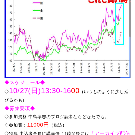
◆スケジュール◆
10/27(日)13:30-16
00
◇
(いつものように少し延
びるかも)
◆募集要項◆
◇参加資格:中島孝志のブログ読者ならどなたでも。
11000円
◇参加費：
（税込)
「アーカイブ配信
​◇特典:申込者全員に講義修了1時間後には