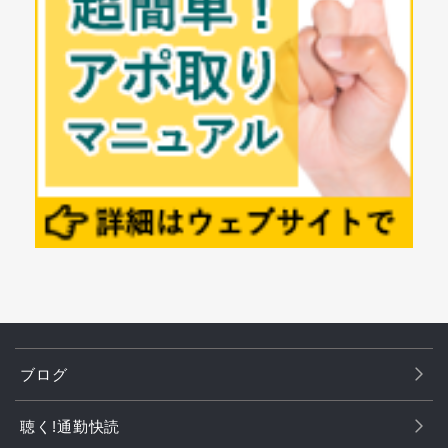
ブログ
聴く!通勤快読