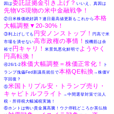
委託証拠金引き上げ？
因は
いいえ、真因は
先物VS現物の米中金融戦争！
本格
②日米株価絶好調？連日最高値更新もこれから
大幅調整▼20-30%！
円安ノンストップ！
③利上げしても
円高で米
高市政権の事情！
市場を潰せない
投機筋は余
円キャリ！
ようやく
裕で
米景気悪化鮮明で
円高転換！
株価大幅調整＝株価正常化！
④26/1-2
ト
本格QE転換
ランプ傀儡Fed新議長就任で
→株価V
字回復？
米国トリプル安・トランプ売り・
​⑤
キャピトルフライト
→中間選挙対策で法人
税・所得税大幅減税実施！
​⑥
ホントは怖い貴金属高騰！ウク停戦どころか英仏独