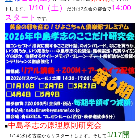
1
/10（土）
14:00
ト
します。
だけは2次会の都合で
スタート
です。
中島孝志の原理原則研究会
■​
1/17開
​1/14(水)名古屋からリスタートします。
そして