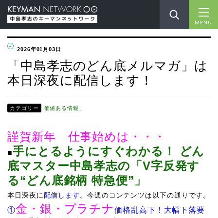
MENU
2026年01月03日
「中島孝志のどん底メルマガ」は
本日深夜に配信します！
カテゴリー
価値ある情報」
謹賀新年 仕事始めは・・・
手にとるようにすぐわかる！ どん
■​
底マスター中島孝志の「V字反発す
る“どん底銘柄 特急便”」
​本日深夜に
配信します。
今週のコンテンツは以下の通りです。
金・銀・プラチナ
①
価格乱高下！大幅下落要