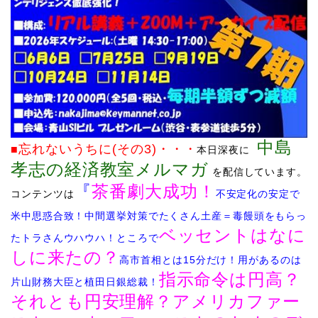
中島
忘れないう
ちに(その3)
・・・
■
本日深夜に
孝志の経済教室メルマガ
を配信しています
。
『
茶番劇大成功！
コンテンツは
不安定化の安定で
米中思惑合致！中間選挙対策でたくさん土産＝毒饅頭をもらっ
ベッセントはなに
たトラさんウハウハ！ところで
しに来たの？
高市首相とは15分だけ！用があるのは
指示命令は円高？
片山財務大臣と植田日銀総裁！
それとも円安理解？アメリカファー