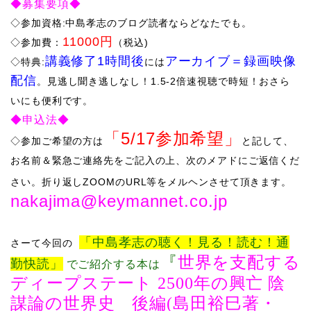
◆募集要項◆
◇参加資格:中島孝志のブログ読者ならどなたでも。
11000円
◇参加費：
（税込)
講義修了1時間後
アーカイブ
＝
録画映像
​◇特典:
には
配信
。
見逃し聞き逃しなし！
1.5-2倍速視聴で時短！おさら
い
にも便利です。
◆申込法◆
「5/17
参加希望」
◇​
参加ご希望の方は
と記して、
お名前＆緊急ご連絡先をご記入の上、次のメアドにご返信くだ
さい。折り返しZOOMのURL等をメルヘンさせて頂きます。
nakajima@keymannet.co.jp
「中島孝志の聴く！見る！読む！通
さーて
今回の
『
世界を支配する
勤快読」
でご紹介する本は
ディープステート
2500
年の興亡 陰
謀論の世界史 後編
(
島田裕巳著・