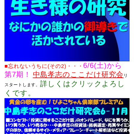
6/6(土)から
■忘れないうちに(その2)
・・・
第7期！
中島孝志のここだけ研究会
リ
詳しくはクリックよろし
スタートします。
くで
す。