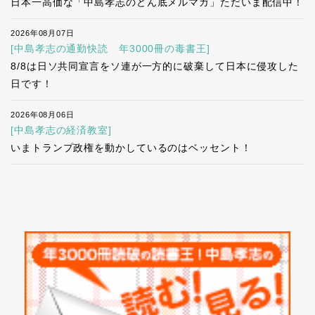
日本一高価な「中島孝志のどん底メルマガ」ただいま配信中！
2026年08月07日
[中島孝志の通勤快読 年3000冊の毒書王]
8/8は日ソ共同宣言をソ連が一方的に破棄して日本に侵攻した
日です！
2026年08月06日
[中島孝志の経済教室]
いまトランプ政権を動かしているのはベッセント！