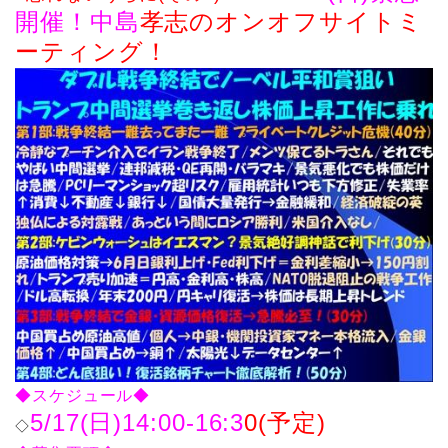
開催！
中島
孝志のオンオフサイトミ
ーティング！
◆スケジュール◆
5/17(日)14:00-16:3
0(予定)
◇