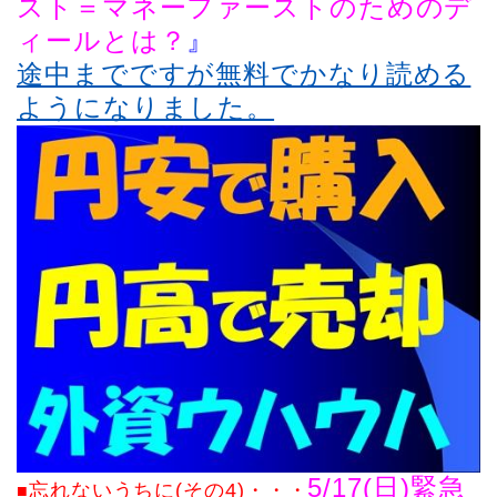
スト＝マネーファーストのためのデ
ィールとは？
』
途中までですが無料でかなり読める
ようになりました。
5/17(日)緊急
忘れないう
ちに(その4)
・・・
■