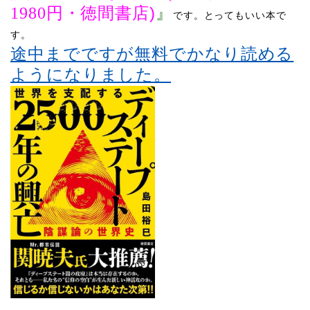
)
1980
円・徳間書店
』
です。
とってもいい本で
す。
途中までですが無料でかなり読める
ようになりました。