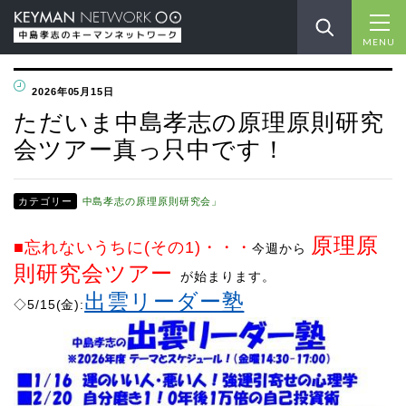
MENU
2026年05月15日
ただいま中島孝志の原理原則研究
会ツアー真っ只中です！
カテゴリー
中島孝志の原理原則研究会」
原理原
■忘れないうちに(その1)
・・・
今週から
則研究会ツアー
が始まります。
出雲リーダー塾
◇5/15(金):