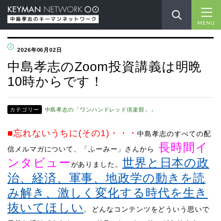
MENU
2026年06月02日
中島孝志のZoom投資講義は明晩
10時からです！
カテゴリー
中島孝志の「ワンハンドレッド倶楽部」」
■忘れないうちに(その1)
・・・
中島孝志のすべての配
長時間イ
信メルマガについて、「ふーみー」さんから
ンタビュー
世界と日本の政
がありました。
治、経済、軍事、地政学の動きを読
み解き、激しく変化する時代を生き
抜いてほしい
。
どんなコンテンツをどういう思いで