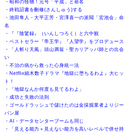
・昭和の怪物！元号「平成」と命名
・終戦詔書を刪修
(
さんしゅう
)
する
・池田隼人・大平正芳・宮澤喜一の派閥「宏池会」命
名
・『『陰騭録』（いんしつろく）と六中観
・ベストセラー『帝王学』『人望学』をプロデュース
・「人斬り天風」頭山満翁・聖カリアッパ師との出会
い
・不治の病から救った心身統一法
・
Netflix
細木数子ドラマ『地獄に堕ちるわよ』大ヒッ
ト！
・「地獄なんか何度も見てるわよ」
・成功と失敗の法則
・ゴールドラッシュで儲けたのは金採掘業者よりジー
パン屋
・
AI
・データセンターブームも同じ
・「見える能力＋見えない能力を高いレベルで併せ持