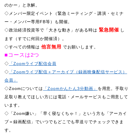
のかー」と氷解。
◇メンバー限定イベント（緊急ミーティング・講演・セミナ
ー・メンバー専用FB等）も開催。
緊急開催
​◇政治経済投資等で「大きな動き」がある時は
し
ます（すでに何回か開催済）。
他言無用
◇すべての情報は
でお願いします。
■コースは2つ
◇
「Zoomライブ配信会員
◇
「Zoomライブ配信＋アーカイブ（録画映像配信サービス）
会員」
◇Zoomについては
「Zoomかんたん3分動画」
を用意。手取り
足取り教えてほしい方には電話・メールサービスもご用意して
います。
​◇「Zoom嫌い」「早く寝なくちゃ！」という方も「アーカイ
ブ＝録画配信」でいつでもどこでも早送りでチェックできま
す。