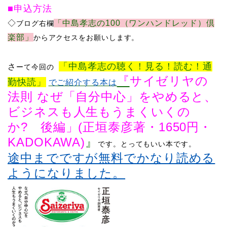
■申込方法
​◇
「中島孝志の100（ワンハンドレッド）倶
ブログ右欄
楽部」
からアクセスをお願いします。
「中島孝志の聴く！見る！読む！通
さ
ーて
今回の
『
サイゼリヤの
勤快読」
でご紹介する本は
法則 なぜ「自分中心」をやめると、
ビジネスも人生もうまくいくの
か
?
後編」
(
正垣泰彦著・
1650
円・
KADOKAWA)
』
です。
とってもいい本です。
途中までですが無料でかなり読める
ようになりました。