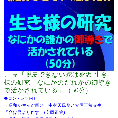
「脱皮できない蛇は死ぬ 生き
テーマ
:
様の研究 なにかのだれかの御導き
で活かされている」（
50
分）
​◆コンテンツ内容
・昭和が生んだ巨頭！中村天風翁と安岡正篤先生
「命は吾より作す」
(
安岡正篤
)