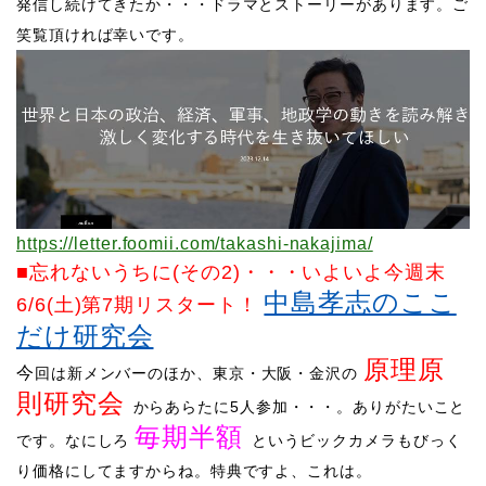
発信し続けてきたか・・・ドラマとストーリーがあります。ご
笑覧頂ければ幸いです。
https://letter.foomii.com/takashi-nakajima/
■忘れないうちに(その2)
・・・
いよいよ今週末
中島孝志のここ
6/6(土)第7期リスタート！
だけ研究会
原理原
​今
回は新メンバーのほか、東京・大阪・金沢の
則研究会
からあらたに5人参加・・・。ありがたいこと
毎期半額
です。なにしろ
というビックカメラもびっく
り価格にしてますからね。特典ですよ、これは。