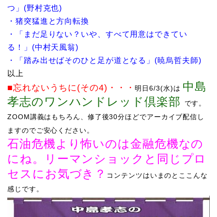
つ」
(
野村克也
)
・猪突猛進と方向転換
・「まだ足りない？いや、すべて用意はできてい
る！」
(
中村天風翁
)
・「踏み出せばそのひと足が道となる」
(
暁烏哲夫師
)
以上
中島
■忘れないうちに(その4)
・・・
明日6/3
(水)は
孝志のワンハンドレッド倶楽部
です。
ZOOM講義はもちろん、修了後30分ほどでアーカイブ配信し
ますのでご安心ください。
石油危機より怖いのは金融危機なの
にね。リーマンショックと同じプロ
セスにお気づき？
コンテンツはいまのとここんな
感じです。