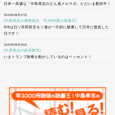
日本一高価な「中島孝志のどん底メルマガ」ただいま配信中！
2026年08月07日
[中島孝志の通勤快読 年3000冊の毒書王]
8/8は日ソ共同宣言をソ連が一方的に破棄して日本に侵攻した
日です！
2026年08月06日
[中島孝志の経済教室]
いまトランプ政権を動かしているのはベッセント！