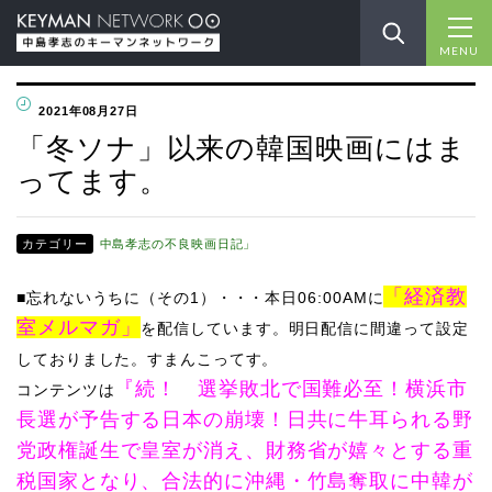
MENU
2021年08月27日
「冬ソナ」以来の韓国映画にはま
ってます。
カテゴリー
中島孝志の不良映画日記」
「経済教
■忘れないうちに（その1）・・・
本日06:00AMに
室メルマガ」
を配信しています。明日配信に間違って設定
しておりました。すまんこってす。
『続！ 選挙敗北で国難必至！横浜市
コンテンツは
長選が予告する日本の崩壊！日共に牛耳られる野
党政権誕生で皇室が消え、財務省が嬉々とする重
税国家となり、合法的に沖縄・竹島奪取に中韓が