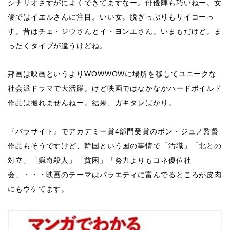
シナリオさすがによくできてますなー。俳優陣も巧いねー。女
優ではイエルさんに注目。いい女。脱ぎっぷりもサイコーっ
す。昔はチェ・ジウさんとイ・ヨンエさん。いまもだけど。ま
ったくタイプが違うけどね。
邦画は映画というよりWOWWOWに場所を移してユニークな
社会派ドラマで大活躍。けど映画ではなかなかハードボイルド
作品は撮れませんねー。結果、ガキタレばかり。
​『パラサイト』でアカデミー賞4部門受賞のポン・ジュノ監督
作品もそうですけど、韓国という国の事情で「汚職」「北との
対立」「猟奇殺人」「貧困」「努力よりもコネ優位社
会」・・・映画のテーマはバラエティに富んでるところが皮肉
にもウケてます。