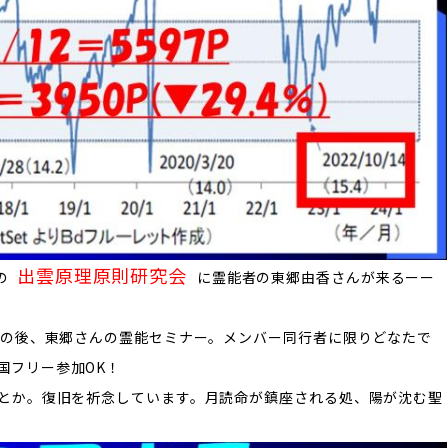
出雲原理原則研究会
月の
に霊能者の東郷由香さんが来るーー
その後、東郷さんの霊能セミナー。メンバー同行者に限りどなたで
国フリー参加OK！
るとか。復旧を祈念しています。月読命が鎮座される処、陽が沈む聖