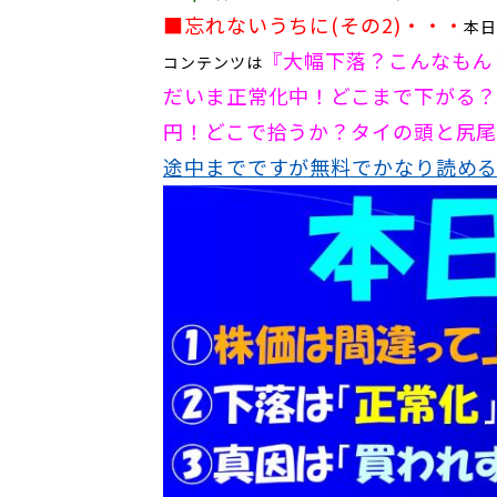
■忘れないうちに(その2)
・・・
本
『
大幅下落？こんなもん
コンテンツは
だいま正常化中！どこまで下がる？40WM
円！どこで拾うか？タイの頭と尻
途中までですが無料でかなり読め