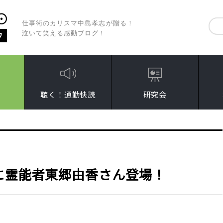
仕事術のカリスマ中島孝志が贈る！
泣いて笑える感動ブログ！
聴く！通勤快読
研究会
に霊能者東郷由香さん登場！