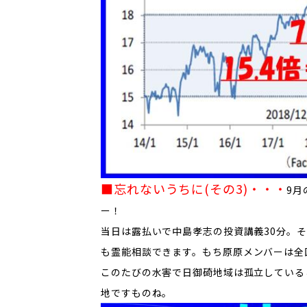
■忘れないうちに(その3)
・・・
9
ー！
当日は露払いで中島孝志の投資講義30分。
も霊能相談できます。も
ち原原メンバーは全
​このたびの水害で日御碕地域は孤立してい
地ですものね。