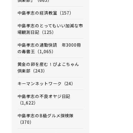
倶楽部」（665）
中島孝志の経済教室（157）
中島孝志のとってもいい加減な市
場観測日記（125）
中島孝志の通勤快読 年3000冊
の毒書王（1,065）
黄金の卵を産む！ぴよこちゃん
倶楽部（243）
キーマンネットワーク（24）
中島孝志の不良オヤジ日記
（1,622）
中島孝志のB級グルメ探検隊
（370）