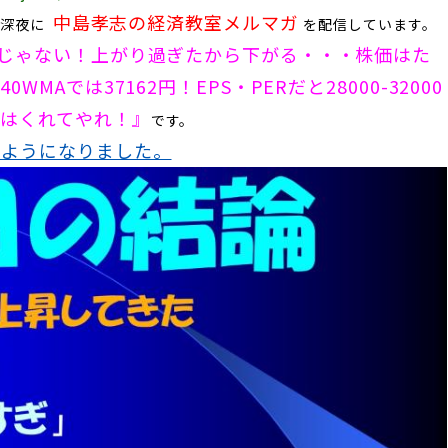
中島孝志の経済教室メルマガ
日
深夜に
を配信しています
。
じゃない！上がり過ぎたから下がる・・・株価はた
Aでは37162円！EPS・PERだと28000-32000
尾はくれてやれ！
』
です。
るようになりました。