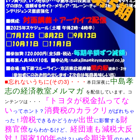
中島孝
■忘れないうちに(その3)
・・・
本日深夜に
志の経済教室メルマガ
を配信しています
。
コ
『
トヨタが税金払ってな
ンテンツは・・・
い
消費税のカラクリ
ってホント？
がばれちゃ
増税
出世
財
った！
できるかどうかが
に影響する
務官僚
経団連も減税大反
ならわかるけど、
対！
国家100年
今期決算
の計？いや
のため！