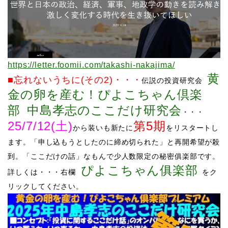
https://letter.foomii.com/takashi-nakajima/
黄
■忘れないうちに(その2)
・・・
伝説の投資研究会
金の卵を産む！ぴよこちゃん倶楽
部
中島孝志のここだけ研究会
・・・
25/7/12(土)
第5期
から装いも新たに
をリスタート
し
ます。
「申し込もうとしたのに締め切られた」と再開希望が殺
到。
「ここだけの話」なもんで少人数限定の秘密俱楽部です。
ぴよこちゃん俱楽部
詳しくは・・・右欄
をク
リックしてください。