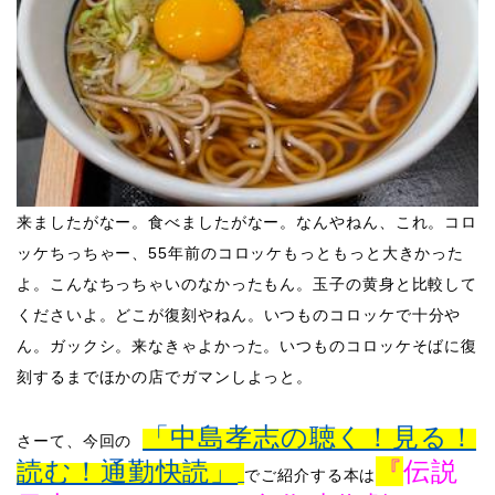
​来ましたがなー。食べましたがなー。なんやねん、これ。コロ
ッケちっちゃー、55年前のコロッケもっともっと大きかった
よ。こんなちっちゃいのなかったもん。玉子の黄身と比較して
くださいよ。
どこが復刻やねん。いつものコロッケで十分や
ん。ガックシ。来なきゃよかった。いつものコロッケそばに復
刻するまでほかの店でガマンしよっと。
「中島孝志の聴く！見る！
さーて、
今回の
読む！通勤快読」
『
伝説
でご紹介する本は