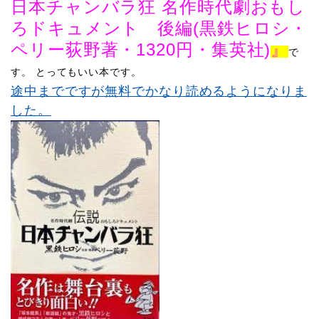
日本チャンバラ狂 名作時代劇おもし
ろドキュメント 後編
(
黒鉄ヒロシ・
ペリー荻野著・
1320
円・集英社
)
』
で
​
す。
とってもいい本です。
途中までですが無料でかなり読めるようになりま
した。