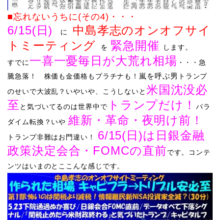
■忘れないうちに(その4)
・・・
6/15(日)
中島孝志のオンオフサイ
に
トミーティング
緊急開催
を
します。
一喜一憂毎日が大荒れ相場
すでに
・・・
​急
​嵐を呼ぶ男
騰急落！ 株価も金価格もプラチナも！
トランプ
米国沈没必
のせいで大波乱？いやいや、こうしないと
至
トランプだけ！
と気づいてるのは世界中で
パラ
維新・革命・夜明け前！
ダイム転換？いや
6/15(日)は日銀金融
トランプ非難はお門違い！
政策決定会合・FOMCの直前
です。
​コンテ
ンツはいまのとここんな感じです。