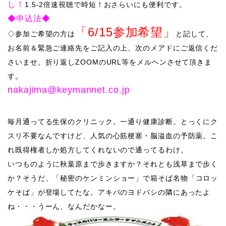
し！
1.5-2倍速視聴で時短！おさらい
にも便利です。
◆申込法◆
「6/15参加希望」
◇​
参加ご希望の方は
と記して、
お名前＆緊急ご連絡先をご記入の上、次のメアドにご返信くだ
さいませ。折り返しZOOMのURL等をメルヘンさせて頂きま
す。
​​​nakajima@keymannet.co.jp
​毎月通ってる生保のクリニック。一通り健康診断。とっくにク
スリ不要なんですけど、人気の心筋梗塞・脳溢血の予防薬。こ
れ既得権者しか処方してくれないので通ってるわけ。
いつものように秋葉原まで歩きますか？それとも浅草まで歩く
か？
​そうだ、「秘密のケンミンショー」で箱そば名物「コロッ
ケそば」が登場してたな。アキバのヨドバシの隣にあったよ
ね・・・うーん、なんだかなー。